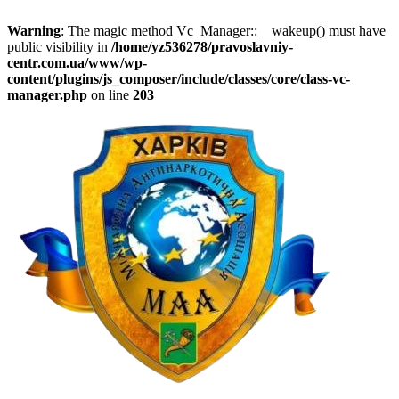
Warning
: The magic method Vc_Manager::__wakeup() must have
public visibility in
/home/yz536278/pravoslavniy-
centr.com.ua/www/wp-
content/plugins/js_composer/include/classes/core/class-vc-
manager.php
on line
203