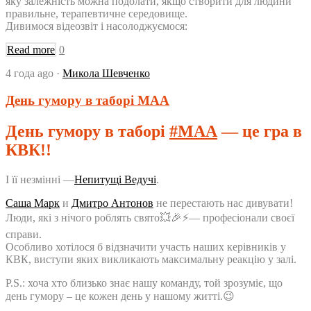
яку залежність можна подолати, якщо створити для людини
правильне, терапевтичне середовище.
Дивимося відеозвіт і насолоджуємося:
Read more
0
4 года ago
·
Микола Шевченко
День гумору в таборі МАА
День гумору в таборі
#
МАА
— це гра в
КВК!!
І її незмінні —
Непитущі Ведучі
.
Саша Марк
и
Дмитро Антонов
не перестають нас дивувати!
Люди, які з нічого роблять свято
💥
🎉
⚡️
— професіонали своєї
справи.
Особливо хотілося б відзначити участь наших керівників у
КВК, виступи яких викликають максимальну реакцію у залі.
P.S.: хоча хто близько знає нашу команду, той зрозуміє, що
день гумору – це кожен день у нашому житті.
😉