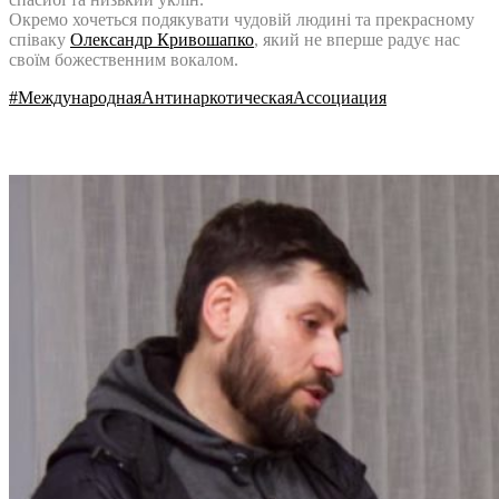
Окремо хочеться подякувати чудовій людині та прекрасному
співаку
Олександр Кривошапко
, який не вперше радує нас
своїм божественним вокалом.
#
МеждународнаяАнтинаркотическаяАссоциация