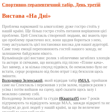
Спортивно-терапевтичний табір. День третій
Вистава «На Дні»
Проблема наркоманії та алкоголізму дуже гостро стоїть у
нашій країні. Ще більш гостро стоїть питання вирішення цієї
проблеми. Цей Спектакль створений людьми, які знають про
цю проблему практично все, вони щодня борються з нею,
тому актуальність цієї постановки висока для нашої аудиторії.
Саме тому емоції переповнюють гостей нашого заходу, не
залишаючи байдужим нікого.
Кульмінація цієї вистави: ролик з обличчями загиблих хлопців
та актори зі свічками, що виходять під пісню «Пливе кача».
Зал завмер, а за кілька секунд підвівся, бо неможливо було не
встати, серце розривало від болю втрат і від безсилля щось
змінити.
Володимир Зеленський
, який відвідав табір
#
МАА
, прийшов
саме на Спектакль і переживав з усім залом, підвівся разом з
усіма і потім вийшов на сцену, щоб сказати щось залу і
можливо самому собі.
Володимир Зеленський та студія
#
Квартал95
вже 7 років
підтримують та відвідують заходи МАА, завжди відкриті та не
байдужі до долі людей у нашій країні, за що їм величезне
спасибі та низький уклін.