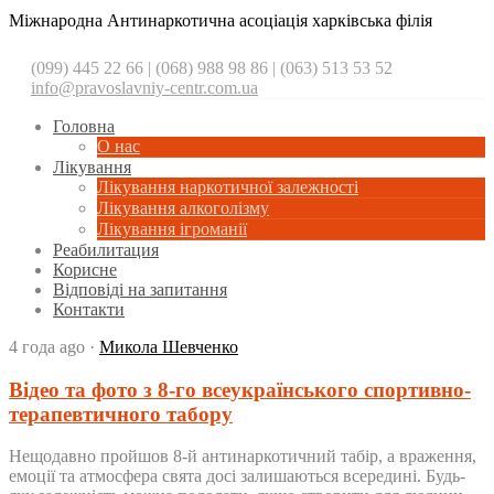
Міжнародна Антинаркотична асоціація харківська філія
(099) 445 22 66 | (068) 988 98 86 | (063) 513 53 52
info@pravoslavniy-centr.com.ua
Головна
О нас
Лікування
Лікування наркотичної залежності
Лікування алкоголізму
Лікування ігроманії
Реабилитация
Корисне
Відповіді на запитання
Контакти
4 года ago
·
Микола Шевченко
Відео та фото з 8-го всеукраїнського спортивно-
терапевтичного табору
Нещодавно пройшов 8-й антинаркотичний табір, а враження,
емоції та атмосфера свята досі залишаються всередині. Будь-