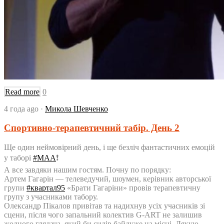
Read more
0
4 года ago
·
Микола Шевченко
Спортивно-терапевтичний табір. День 2
Ще один неймовірний день, і ще безліч фантастичних емоцій
у таборі
#
МАА
❗️
А все завдяки нашим гостям. Почну по порядку:
Артем Гагарін — телеведучий, шоумен, керівник авторської
групи
#
квартал95
«Брати Гагаріни» провів терапевтичну
групу з учасниками табору.
Олександр Пікалов привітав та надихнув усіх учасників зі
сцени, після чого запальний колектив G-ART не залишив
жодного глядача, який би сидів байдуже на місці. Дякую