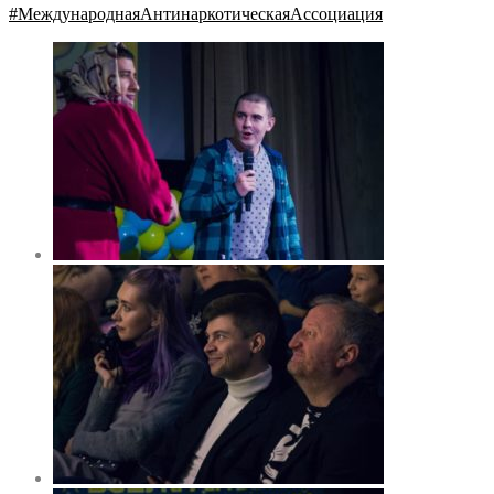
#
МеждународнаяАнтинаркотическаяАссоциация