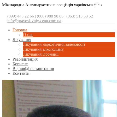
Міжнародна Антинаркотична асоціація харківська філія
(099) 445 22 66 | (068) 988 98 86 | (063) 513 53 52
info@pravoslavniy-centr.com.ua
Головна
О нас
Лікування
Лікування наркотичної залежності
Лікування алкоголізму
Лікування ігроманії
Реабилитация
Корисне
Відповіді на запитання
Контакти