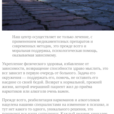
Наш центр осуществляет не только лечение, c
применением медикаментозных препаратов и
современных методик, это прежде всего и
моральная поддержка, психологическая помощь,
оказываемая зависимому.
Укрепление физического здоровья, избавление от
зависимости, возвращение способности здраво мыслить, это
все зависит в первую очередь от больного. Задача его
окружения — поддержать его, помочь, не оставить его
наедине со своей бедой. Возврат к нормальной, прежней
жизни, которой вчерашний пациент жил до приёма
наркотиков или алкоголя очень важен.
Прежде всего, реабилитация наркоманов и алкоголиков
нацелена нашими специалистами на изменение в психике, и
тут нет какого то одного, уникального решения, это
понимают все наши сотрудники. Каждый человек уникален,