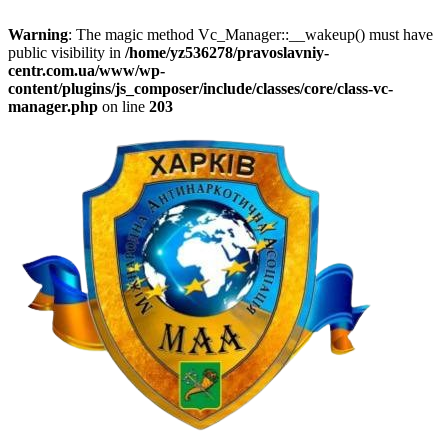
Warning
: The magic method Vc_Manager::__wakeup() must have
public visibility in
/home/yz536278/pravoslavniy-
centr.com.ua/www/wp-
content/plugins/js_composer/include/classes/core/class-vc-
manager.php
on line
203