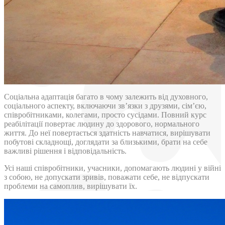
Соціальна адаптація багато в чому залежить від духовного,
соціального аспекту, включаючи зв’язки з друзями, сім’єю,
співробітниками, колегами, просто сусідами. Повний курс
реабілітації повертає людину до здорового, нормального
життя. До неї повертається здатність навчатися, вирішувати
побутові складнощі, доглядати за близькими, брати на себе
важливі рішення і відповідальність.
Усі наші співробітники, учасники, допомагають людині у війні
з собою, не допускати зривів, поважати себе, не відпускати
проблеми на самоплив, вирішувати їх.