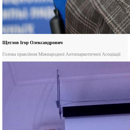
Щеглов Ігор Олександрович
Голова правління Міжнародної Антинаркотичної Асоціації