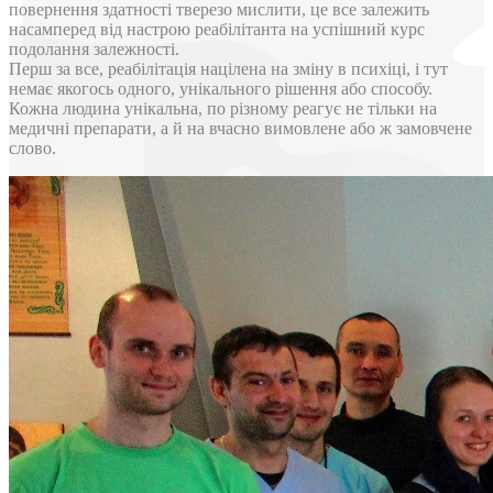
повернення здатності тверезо мислити, це все залежить
насамперед від настрою реабілітанта на успішний курс
подолання залежності.
Перш за все, реабілітація націлена на зміну в психіці, і тут
немає якогось одного, унікального рішення або способу.
Кожна людина унікальна, по різному реагує не тільки на
медичні препарати, а й на вчасно вимовлене або ж замовчене
слово.