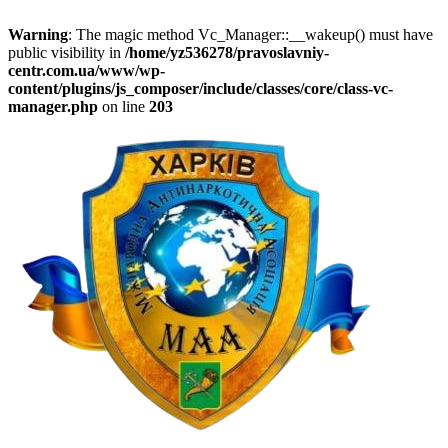
Warning
: The magic method Vc_Manager::__wakeup() must have
public visibility in
/home/yz536278/pravoslavniy-
centr.com.ua/www/wp-
content/plugins/js_composer/include/classes/core/class-vc-
manager.php
on line
203