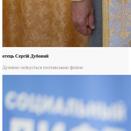
отець Сергій Дубовий
Духовно опікується полтавською філією