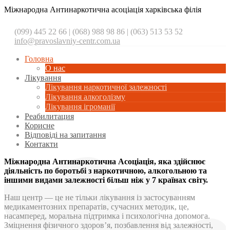
Міжнародна Антинаркотична асоціація харківська філія
(099) 445 22 66 | (068) 988 98 86 | (063) 513 53 52
info@pravoslavniy-centr.com.ua
Головна
О нас
Лікування
Лікування наркотичної залежності
Лікування алкоголізму
Лікування ігроманії
Реабилитация
Корисне
Відповіді на запитання
Контакти
Міжнародна Антинаркотична Асоціація, яка здійснює
діяльність по боротьбі з наркотичною, алкогольною та
іншими видами залежності більш ніж у 7 країнах світу.
Наш центр — це не тільки лікування із застосуванням
медикаментозних препаратів, сучасних методик, це,
насамперед, моральна підтримка і психологічна допомога.
Зміцнення фізичного здоров’я, позбавлення від залежності,