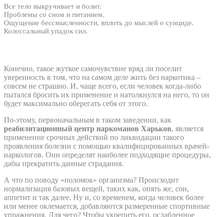
Все тело выкручивает и болит.
Проблемы со сном и питанием.
Ощущение бессмысленности, вплоть до мыслей о суициде.
Колоссальный упадок сил.
Конечно, такое жуткое самочувствие вряд ли поселит
уверенность в том, что на самом деле жить без наркотика –
совсем не страшно. И, чаще всего, если человек когда-либо
пытался бросить их применение и натолкнулся на него, то он
будет максимально оберегать себя от этого.
По-этому, первоначальным в таком заведении, как
реабилитационный центр наркоманов Харьков
, является
применение срочных действий по ликвидации такого
проявления болезни с помощью квалифицированных врачей-
наркологов. Они определят наиболее подходящие процедуры,
дабы прекратить данные страдания.
А что по поводу «поломок» организма? Происходит
нормализация базовых вещей, таких как, опять же, сон,
аппетит и так далее. Ну и, со временем, когда человек более
или менее оклемается, добавляются размеренные спортивные
упражнения. Для чего? Чтобы укрепить его, ослабленное