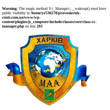
Warning
: The magic method Vc_Manager::__wakeup() must have
public visibility in
/home/yz536278/pravoslavniy-
centr.com.ua/www/wp-
content/plugins/js_composer/include/classes/core/class-vc-
manager.php
on line
203