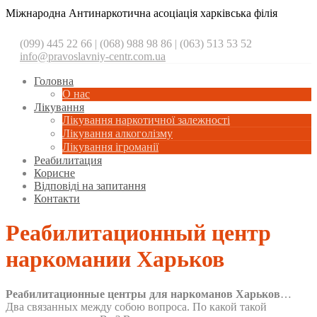
Міжнародна Антинаркотична асоціація харківська філія
(099) 445 22 66 | (068) 988 98 86 | (063) 513 53 52
info@pravoslavniy-centr.com.ua
Головна
О нас
Лікування
Лікування наркотичної залежності
Лікування алкоголізму
Лікування ігроманії
Реабилитация
Корисне
Відповіді на запитання
Контакти
Реабилитационный центр
наркомании Харьков
Реабилитационные центры
для нарком
анов Харьков
…
Два связанных между собою вопроса. По какой такой