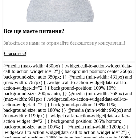
Все ще маєте питання?
Зв'яжіться з нами та отримайте безкоштовну консультаці.!
Связаться!
@media (max-width: 430px) { .widget.call-to-action-widget[data-
call-to-action-widget-id="2"] { background-position: center 260px;
background-size: auto 350px; }} @media (min-width: 431px) and
(max-width: 767px) { .widget.call-to-action-widget[data-call-to-
action-widget-id="2"] { background-position: 109% 10%;
background-size: 200px auto; }} @media (min-width: 768px) and
(max-width: 991px) { .widget.call-to-action-widget[data-call-to-
action-widget-id="2"] { background-position: 108% 11%;
background-size: auto 180%; }} @media (min-width: 992px) and
(max-width: 1199px) { .widget.call-to-action-widget[data-call-to-
action-widget-id="2"] { background-position: 205% bottom;
background-size: auto 100%; }} @media (min-width: 1200px) {
.widget.call-to-action-widget[data-call-to-action-widget-id="2"] {
background-position: 125% bottom; background-size: auto 100%;