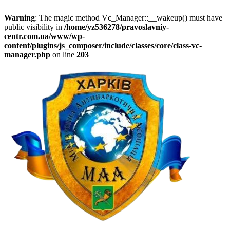
Warning
: The magic method Vc_Manager::__wakeup() must have
public visibility in
/home/yz536278/pravoslavniy-
centr.com.ua/www/wp-
content/plugins/js_composer/include/classes/core/class-vc-
manager.php
on line
203