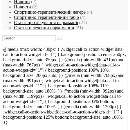
Новини
(2)
Новости
(2)
Спортивно-терапевтический лагерь
(4)
Спортивно-терапевтичний табір
(4)
Статті про лікування наркоманії
(21)
Статьи о лечении наркомании
(21)
@media (max-width: 430px) { .widget.call-to-action-widget[data-
call-to-action-widget-id="1"] { background-position: center 260px;
background-size: auto 350px; }} @media (min-width: 431px) and
(max-width: 767px) { .widget.call-to-action-widget[data-call-to-
action-widget-id="1"] { background-position: 109% 10%;
background-size: 200px auto; }} @media (min-width: 768px) and
(max-width: 991px) { .widget.call-to-action-widget[data-call-to-
action-widget-id="1"] { background-position: 108% 11%;
background-size: auto 180%; }} @media (min-width: 992px) and
(max-width: 1199px) { .widget.call-to-action-widget[data-call-to-
action-widget-id="1"] { background-position: 205% bottom;
background-size: auto 100%; }} @media (min-width: 1200px) {
.widget.call-to-action-widget[data-call-to-action-widget-id="1"] {
background-position: 125% bottom; background-size: auto 100%;
}}