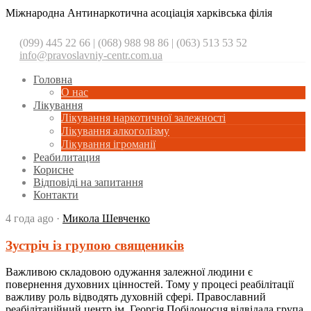
Міжнародна Антинаркотична асоціація харківська філія
(099) 445 22 66 | (068) 988 98 86 | (063) 513 53 52
info@pravoslavniy-centr.com.ua
Головна
О нас
Лікування
Лікування наркотичної залежності
Лікування алкоголізму
Лікування ігроманії
Реабилитация
Корисне
Відповіді на запитання
Контакти
4 года ago
·
Микола Шевченко
Зустріч із групою священиків
Важливою складовою одужання залежної людини є
повернення духовних цінностей. Тому у процесі реабілітації
важливу роль відводять духовній сфері. Православний
реабілітаційний центр ім. Георгія Побідоносця відвідала група